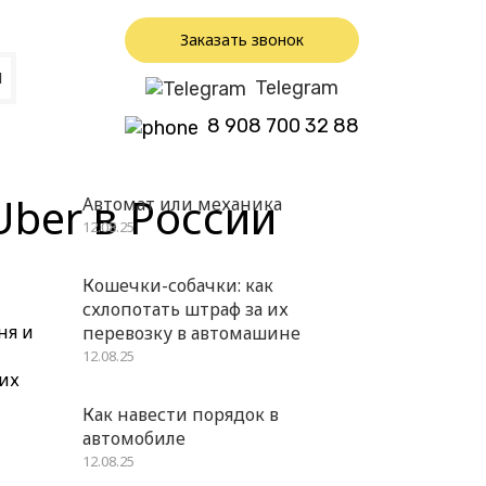
Заказать звонок
Ы
Telegram
8 908 700 32 88
Uber в России
Автомат или механика
12.08.25
Кошечки-собачки: как
схлопотать штраф за их
ня и
перевозку в автомашине
12.08.25
ких
Как навести порядок в
автомобиле
12.08.25