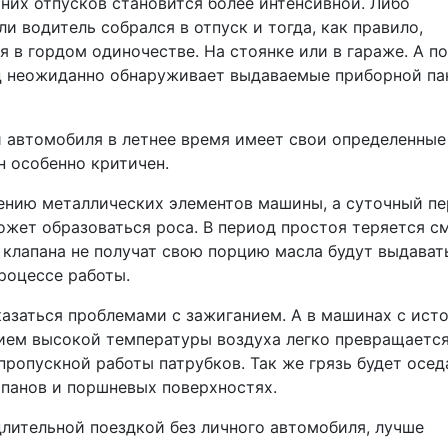
них отпусков становится более интенсивной. Либо
и водитель собрался в отпуск и тогда, как правило,
 в гордом одиночестве. На стоянке или в гараже. А по
ц неожиданно обнаруживает выдаваемые приборной п
 автомобиля в летнее время имеет свои определенные
 особенно критичен.
лению металлических элементов машины, а суточный п
жет образоваться роса. В период простоя теряется с
 клапана не получат свою порцию масла будут выдават
роцессе работы.
казаться проблемами с зажиганием. А в машинах с ист
ием высокой температуры воздуха легко превращается
пропускной работы патрубков. Так же грязь будет оседа
апанов и поршневых поверхностях.
длительной поездкой без личного автомобиля, лучше