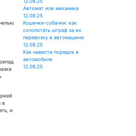
12.08.25
Автомат или механика
12.08.25
анелью
Кошечки-собачки: как
схлопотать штраф за их
перевозку в автомашине
12.08.25
Как навести порядок в
автомобиле
ерепад
12.08.25
мазка
ь
орией
 в
ть, и