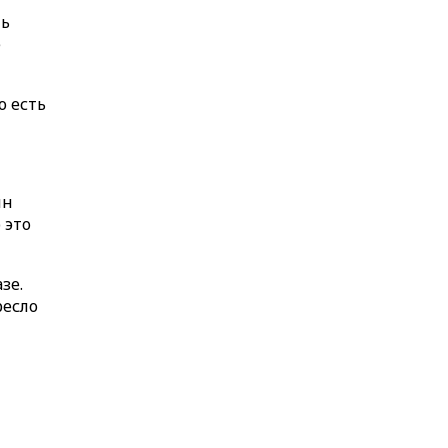
ть
е
о есть
ин
 это
зе.
ресло