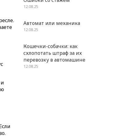
12.08.25
ресле.
Автомат или механика
чаете
12.08.25
Кошечки-собачки: как
схлопотать штраф за их
перевозку в автомашине
ус
12.08.25
 и
ую
 Если
во.